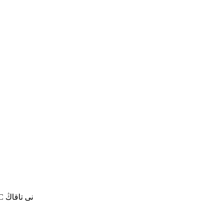
ئىزدەش ئۈچۈن كىرگۈزۈڭ ياكى ESC نى تاقاڭ