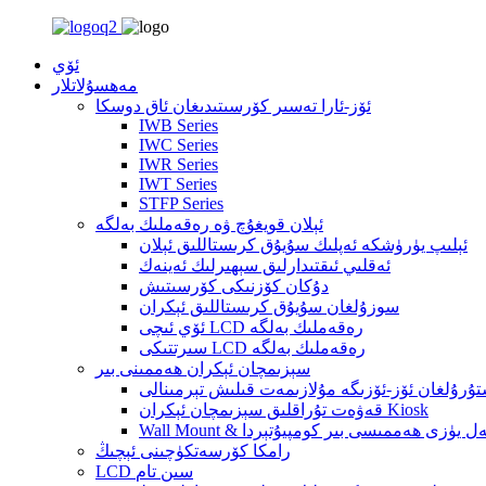
ئۆي
مەھسۇلاتلار
ئۆز-ئارا تەسىر كۆرسىتىدىغان ئاق دوسكا
IWB Series
IWC Series
IWR Series
IWT Series
STFP Series
ئېلان قويغۇچ ۋە رەقەملىك بەلگە
ئېلىپ يۈرۈشكە ئەپلىك سۇيۇق كرىستاللىق ئېلان
ئەقلىي ئىقتىدارلىق سېھىرلىك ئەينەك
دۇكان كۆزنىكى كۆرسىتىش
سوزۇلغان سۇيۇق كرىستاللىق ئېكران
ئۆي ئىچى LCD رەقەملىك بەلگە
سىرتتىكى LCD رەقەملىك بەلگە
سېزىمچان ئېكران ھەممىنى بىر
ۇرۇلغان ئۆز-ئۆزىگە مۇلازىمەت قىلىش تېرمىنالى
قەۋەت تۇراقلىق سېزىمچان ئېكران Kiosk
Wall & ئۈستەل يۈزى ھەممىسى بىر كومپيۇتېردا
رامكا كۆرسەتكۈچىنى ئېچىڭ
LCD سىن تام