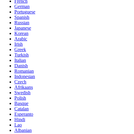
French
German
Portuguese
Spanish
Russian
Japanese
Korean
Arabic
Irish
Greek
Turkish
Italian
Danish
Romanian
Indonesian
Czech
Afrikaans
Swedish
Polish
Basque
Catalan
Esperanto
Hindi
Lao
Albanian