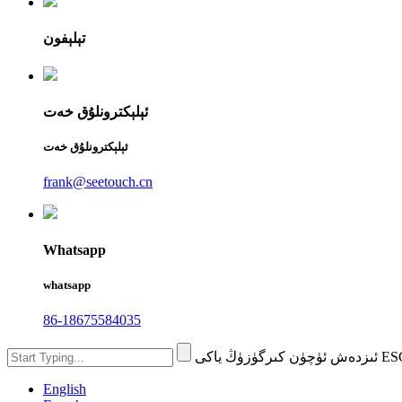
تېلېفون
ئېلېكترونلۇق خەت
ئېلېكترونلۇق خەت
frank@seetouch.cn
Whatsapp
whatsapp
86-18675584035
English