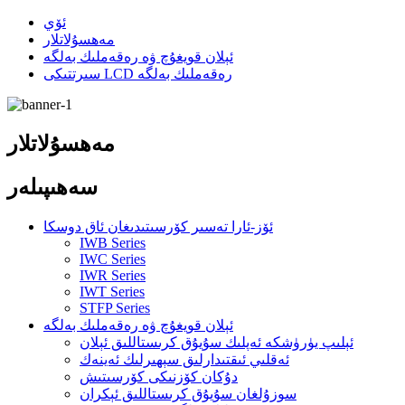
ئۆي
مەھسۇلاتلار
ئېلان قويغۇچ ۋە رەقەملىك بەلگە
سىرتتىكى LCD رەقەملىك بەلگە
مەھسۇلاتلار
سەھىپىلەر
ئۆز-ئارا تەسىر كۆرسىتىدىغان ئاق دوسكا
IWB Series
IWC Series
IWR Series
IWT Series
STFP Series
ئېلان قويغۇچ ۋە رەقەملىك بەلگە
ئېلىپ يۈرۈشكە ئەپلىك سۇيۇق كرىستاللىق ئېلان
ئەقلىي ئىقتىدارلىق سېھىرلىك ئەينەك
دۇكان كۆزنىكى كۆرسىتىش
سوزۇلغان سۇيۇق كرىستاللىق ئېكران