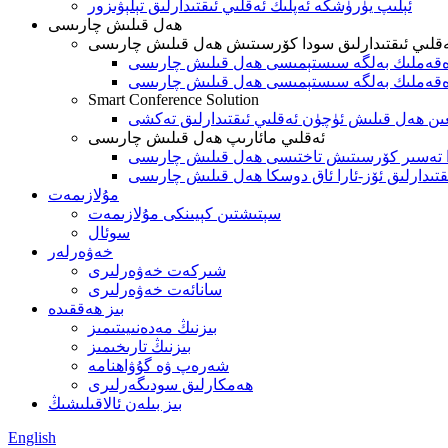
ئېلىپ يۈرۈشكە ئەپلىك ئەقلىي ئىقتىدارلىق تېلېۋىزور
ھەل قىلىش چارىسى
قلىي ئىقتىدارلىق سودا كۆرسىتىش ھەل قىلىش چارىسى
ەقەملىك بەلگە سىستېمىسى ھەل قىلىش چارىسى
قەملىك بەلگە سىستېمىسى ھەل قىلىش چارىسى
Smart Conference Solution
ئەقلىي مائارىپ ھەل قىلىش چارىسى
ئارا تەسىر كۆرسىتىش تاختىسى ھەل قىلىش چارىسى
ىدارلىق ئۆز-ئارا ئاق دوسكا ھەل قىلىش چارىسى
مۇلازىمەت
سېتىشتىن كېيىنكى مۇلازىمەت
سوئال
خەۋەرلەر
شىركەت خەۋەرلىرى
سانائەت خەۋەرلىرى
بىز ھەققىدە
بىزنىڭ مەدەنىيىتىمىز
بىزنىڭ تارىخىمىز
شەرەپ ۋە گۇۋاھنامە
ھەمكارلىق سودىگەرلىرى
بىز بىلەن ئالاقىلىشىڭ
English