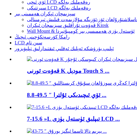
ئۆي ئىچى LCD رەقەملىك بەلگە
سىرتتىكى LCD رەقەملىك بەلگە
سېزىمچان ئېكران ھەممىنى بىر
اسلاشتۇرۇلغان ئۆز-ئۆزىگە مۇلازىمەت قىلىش تېرمىنالى
قەۋەت تۇراقلىق سېزىمچان ئېكران Kiosk
Wall Mount & ئۈستەل يۈزى ھەممىسى بىر كومپيۇتېردا
رامكا كۆرسەتكۈچىنى ئېچىڭ
LCD سىن تام
ئېلىپ يۈرۈشكە ئەپلىك ئەقلىي ئىقتىدارلىق تېلېۋىزور
قەۋەت ئورنى K مودېل Touch S ...
8.8-49.5 ″ ئۆي ئىچىدىكى ئۇلترا ...
7-15.6 »L تىپلىق ئۈستەل يۈزى LCD ...