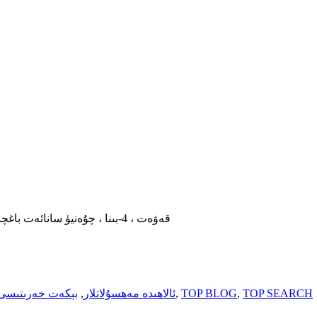
10-قەۋەت ، 4-بىنا ، چۇەنيۈ سانائەت باغچىسى ، شياڭشەن يولى ، زېڭچېڭ رايونى ، گۇاڭجۇ ، گۇاڭدۇڭ
TOP SEARCH
,
TOP BLOG
,
ئالاھىدە مەھسۇلاتلار
,
بېكەت خەرىتىسى