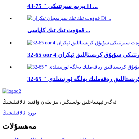
43-75 ″ يېرىم سىرتتىكى H ...
قەۋەت تىك تىك كاپاسى ...
 كرىستاللىق رەقەملىك بەلگە ئورنىتىلدى
ئەگەر ئېھتىياجلىق بولسىڭىز ، بىز بىلەن ۋاقتىدا ئالاقىلىشىڭ
توردا ئالاقىلىشىڭ
مەھسۇلات