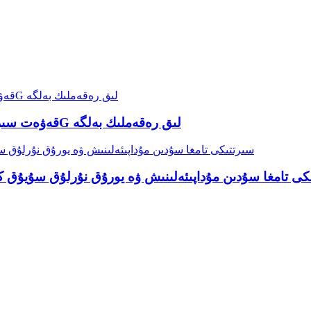
32-65 oor قەۋەت سىرتتىكى سۇيۇق كرىستاللىق ئېكران 4G لىق رەقەملىك بەلگە
 سىرتتىكى تامغا سۇدىن مۇداپىئەلىنىش ۋە يورۇق نۇرلۇق سۇيۇق