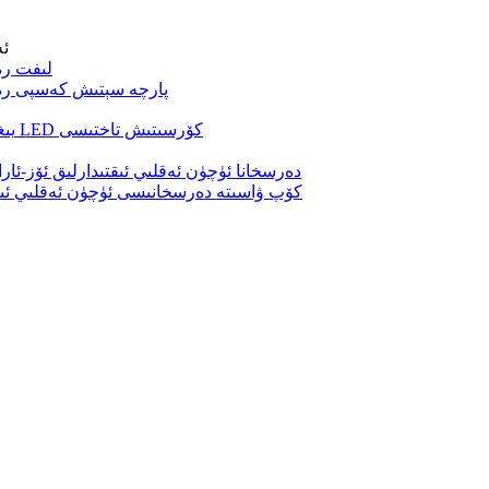
ئە
لىفت ر
پارچە سېتىش كەسپى رە
يىغىن ھەل قىلىش ئۈچۈن ئەقلىي ئىقتىدارلىق تەكشى LED كۆرسىتىش تاختىسى
دەرسخانا ئۈچۈن ئەقلىي ئىقتىدارلىق ئۆز-
كۆپ ۋاسىتە دەرسخانىسى ئۈچۈن ئەقلىي ئىقت