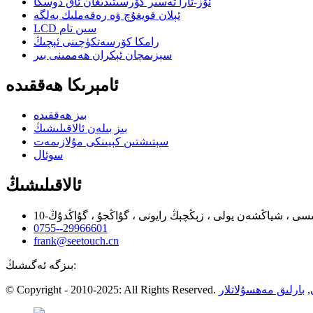
ئۆز-ئارا تەسىر كۆرسىتىدىغان ئاق دوسكا
ئېلان قويغۇچ ۋە رەقەملىك بەلگە
LCD سىن تام
رامكا كۆرسەتكۈچىنى ئېچىڭ
سېزىمچان ئېكران ھەممىنى بىر
ئامېرىكا ھەققىدە
بىز ھەققىدە
بىز بىلەن ئالاقىلىشىڭ
سېتىشتىن كېيىنكى مۇلازىمەت
سوئال
ئالاقىلىشىڭ
0755--29966601
frank@seetouch.cn
بىزگە ئەگىشىڭ:
,
بارلىق مەھسۇلاتلار
© Copyright - 2010-2025: All Rights Reserved.